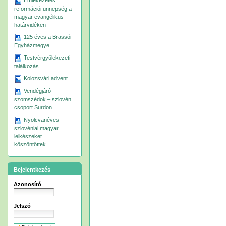
Emlékezetes
reformációi ünnepség a
magyar evangélikus
határvidéken
125 éves a Brassói
Egyházmegye
Testvérgyülekezeti
találkozás
Kolozsvári advent
Vendégjáró
szomszédok – szlovén
csoport Surdon
Nyolcvanéves
szlovéniai magyar
lelkészeket
köszöntöttek
Bejelentkezés
Azonosító
Jelszó