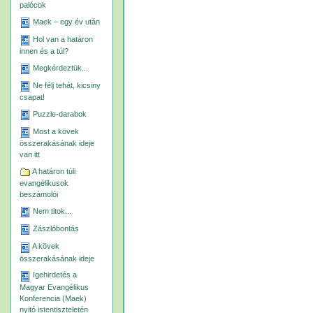
palócok
Maek – egy év után
Hol van a határon
innen és a túl?
Megkérdeztük...
Ne félj tehát, kicsiny
csapat!
Puzzle-darabok
Most a kövek
összerakásának ideje
van itt
A határon túli
evangélikusok
beszámolói
Nem titok...
Zászlóbontás
A kövek
összerakásának ideje
Igehirdetés a
Magyar Evangélikus
Konferencia (Maek)
nyitó istentiszteletén