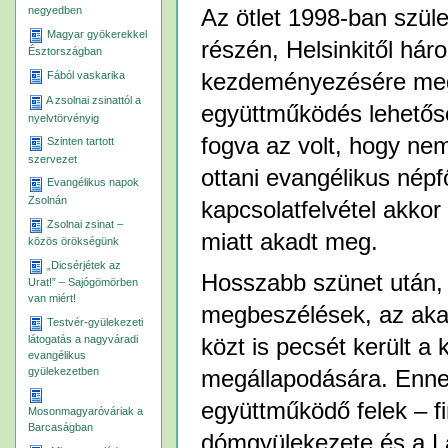
negyedben
Az ötlet 1998-ban szüle
Magyar gyökerekkel
részén, Helsinkitől há
Észtországban
kezdeményezésére megb
Fából vaskarika
A zsolnai zsinattól a
együttműködés lehetősé
nyelvtörvényig
fogva az volt, hogy ne
Szinten tartott
szervezet
ottani evangélikus nép
Evangélikus napok
Zsolnán
kapcsolatfelvétel akko
Zsolnai zsinat –
miatt akadt meg.
közös örökségünk
„Dicsérjétek az
Hosszabb szünet után, 
Urat!” – Sajógömörben
van miért!
megbeszélések, az akad
Testvér-gyülekezeti
látogatás a nagyváradi
közt is pecsét került a
evangélikus
gyülekezetben
megállapodására. Enne
együttműködő felek – f
Mosonmagyaróváriak a
Barcaságban
dómgyülekezete és a La