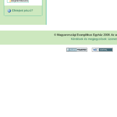
Elfelejtett jelszó?
© Magyarországi Evangélikus Egyház 2008. Az ad
Kérdések és megjegyzések: üzene