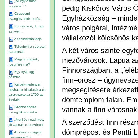
„Mi egy család
vagyunk…”
pedig Kiskőrös Város 
Csucsomi
Egyházközség – minden
evangélizációs esték
város polgárai, intézmén
Két nyelven, de egy
szívvel…
vállalkozói kölcsönös k
A szolidaritás ideje
Teljesíteni a szeretet
A két város szinte egyf
parancsát
mezővárosok. Lapua az
Magyar vagyok,
rozumješ ma?
Finnországban, a „felé
Egy nyáj, egy
pásztor
finn–orosz – úgynevezet
Kárpát-medencei
megsegítésére érkezett
egyházak kialakulása és
szervezete az 1700-as
dómtemplom falán. Eme
évektől
Szomszédolás
vannak a finn városnak
evangélikus módra
„Menj és nézd meg,
A szerződést finn rész
jól vannak-e testvéreid”
dómprépost és Pentti L
A szlovén–magyar
„testvériség” új