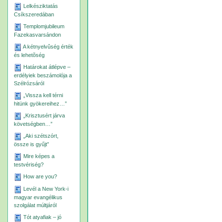
Lelkésziktatás
Csíkszeredában
Templomjubileum
Fazekasvarsándon
A kétnyelvûség érték
és lehetõség
Határokat átlépve –
erdélyiek beszámolója a
Szélrózsáról
„Vissza kell térni
hitünk gyökereihez…”
„Krisztusért járva
követségben…”
„Aki szétszórt,
össze is gyűjt”
Mire képes a
testvériség?
How are you?
Levél a New York-i
magyar evangélikus
szolgálat múltjáról
Tót atyafiak – jó