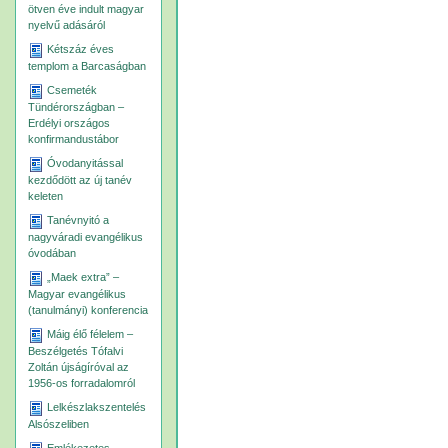
ötven éve indult magyar
nyelvű adásáról
Kétszáz éves
templom a Barcaságban
Csemeték
Tündérországban –
Erdélyi országos
konfirmandustábor
Óvodanyitással
kezdődött az új tanév
keleten
Tanévnyitó a
nagyváradi evangélikus
óvodában
„Maek extra” –
Magyar evangélikus
(tanulmányi) konferencia
Máig élő félelem –
Beszélgetés Tófalvi
Zoltán újságíróval az
1956-os forradalomról
Lelkészlakszentelés
Alsószeliben