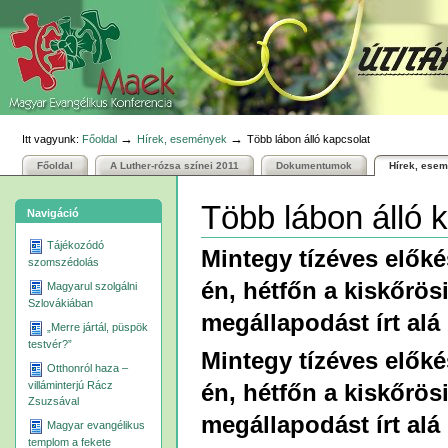
Személyes
Bekezdések
Tovább
eszközök
a
tartalomhoz
|
Ugrás
a
navigációhoz
→
→
Itt vagyunk:
Főoldal
Hírek, események
Több lábon álló kapcsolat
Főoldal
A Luther-rózsa színei 2011
Dokumentumok
Hírek, ese
Több lábon álló 
Navigáció
Tájékozódó
Mintegy tízéves elők
szomszédolás
én, hétfőn a kiskőrö
Magyarul szolgálni
Szlovákiában
megállapodást írt alá
„Merre jártál, püspök
testvér?”
Mintegy tízéves elők
Otthonról haza –
villáminterjú Rácz
én, hétfőn a kiskőrö
Zsuzsával
megállapodást írt alá
Magyar evangélikus
templom a fekete