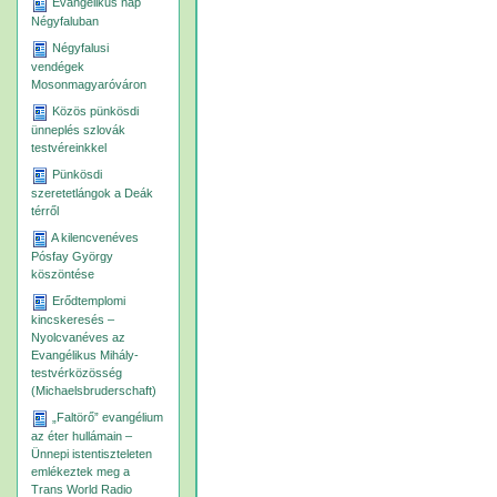
Evangélikus nap
Négyfaluban
Négyfalusi
vendégek
Mosonmagyaróváron
Közös pünkösdi
ünneplés szlovák
testvéreinkkel
Pünkösdi
szeretetlángok a Deák
térről
A kilencvenéves
Pósfay György
köszöntése
Erődtemplomi
kincskeresés –
Nyolcvanéves az
Evangélikus Mihály-
testvérközösség
(Michaelsbruderschaft)
„Faltörő” evangélium
az éter hullámain –
Ünnepi istentiszteleten
emlékeztek meg a
Trans World Radio