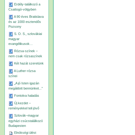
Erdély-találkozó a
Csattogó-völgyben
A 90 éves Bratislava
és az 1000 esztendős
Pozsony
S. O. S., szlovákiai
magyar
evangélikusok…
Rózsa-színek –
nem csak rózsaszínek
Két hazát szeretünk
A Luther-rózsa
színei
„A jó Isten igazán
megáldott bennünket...”
Fontolva haladás
Új kezdet –
reményekkel teli jövő
Szlovák–magyar
egyházi csúcstalálkozó
Budapesten
Elnökségi ülést