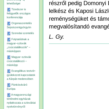
részről pedig Domonyi 
lehetőségei
Tizedszer is
lelkész és Kaposi László
felügyelők országos
reménységüket és támo
konferenciája
Orgonaszentelés
megvalósítandó evangél
Sepsiszentgyörgyön
Szeredai szentelés
L. Gy.
Folytatódnak a
magyar–szlovák
Dokumentummal
„csúcstalálkozók” –
kapcsolatos
másképpen
tevékenységek
Magyar–szlovák
csúcstalálkozó –
másképp
Evangélikus testvér-
gyülekezeti kapcsolatok
a Kárpát-medencében
Pünkösdváró
Európa
A magyarországi
történelmi egyházak
nyilatkozata a szlovákiai
nyelvtörvényről