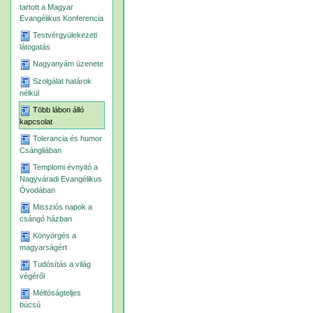
tartott a Magyar
Evangélikus Konferencia
Testvérgyülekezeti
látogatás
Nagyanyám üzenete
Szolgálat határok
nélkül
Több lábon álló
kapcsolat
Tolerancia és humor
Csángliában
Templomi évnyitó a
Nagyváradi Evangélikus
Óvodában
Missziós napok a
csángó házban
Könyörgés a
magyarságért
Tudósítás a világ
végéről
Méltóságteljes
búcsú