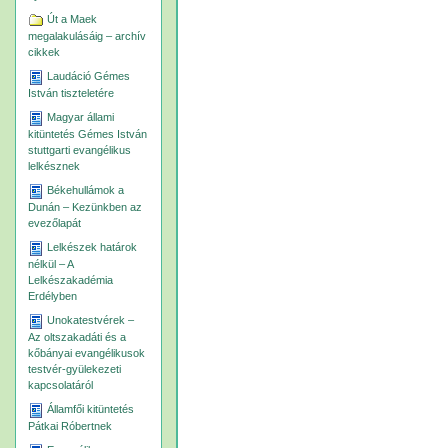
Út a Maek
megalakulásáig – archív
cikkek
Laudáció Gémes
István tiszteletére
Magyar állami
kitüntetés Gémes István
stuttgarti evangélikus
lelkésznek
Békehullámok a
Dunán – Kezünkben az
evezőlapát
Lelkészek határok
nélkül – A
Lelkészakadémia
Erdélyben
Unokatestvérek –
Az oltszakadáti és a
kőbányai evangélikusok
testvér-gyülekezeti
kapcsolatáról
Államfői kitüntetés
Pátkai Róbertnek