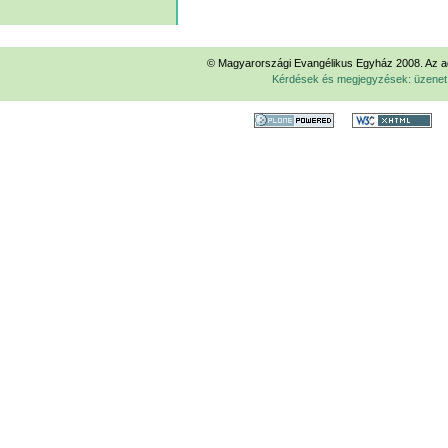
tevékenységek
© Magyarországi Evangélikus Egyház 2008. Az ad
Kérdések és megjegyzések: üzene