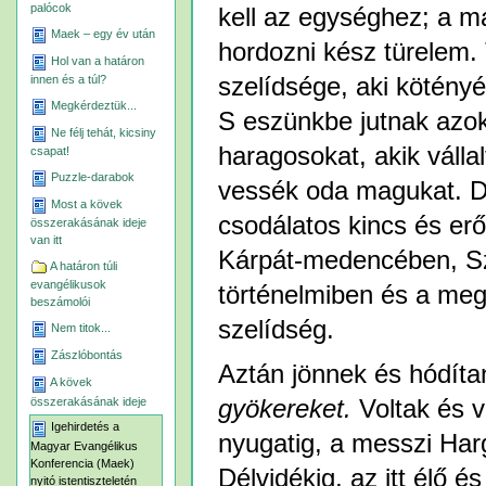
palócok
kell az egységhez; a má
Maek – egy év után
hordozni kész türelem.
Hol van a határon
szelídsége, aki kötényéb
innen és a túl?
Megkérdeztük...
S eszünkbe jutnak azok
Ne félj tehát, kicsiny
haragosokat, akik válla
csapat!
Puzzle-darabok
vessék oda magukat. De
Most a kövek
csodálatos kincs és erő
összerakásának ideje
van itt
Kárpát-medencében, Sz
A határon túli
evangélikusok
történelmiben és a me
beszámolói
szelídség.
Nem titok...
Zászlóbontás
Aztán jönnek és hódíta
A kövek
összerakásának ideje
gyökereket.
Voltak és va
Igehirdetés a
nyugatig, a messzi Hargi
Magyar Evangélikus
Konferencia (Maek)
Délvidékig, az itt élő 
nyitó istentiszteletén