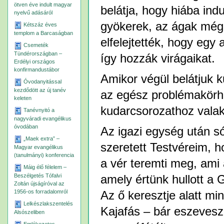
ötven éve indult magyar
belátja, hogy hiába ind
nyelvű adásáról
gyökerek, az ágak mégi
Kétszáz éves
templom a Barcaságban
elfelejtették, hogy egy 
Csemeték
Tündérországban –
így hozzák virágaikat.
Erdélyi országos
konfirmandustábor
Amikor végül belátjuk k
Óvodanyitással
kezdődött az új tanév
az egész problémakörh
keleten
kudarcsorozathoz vala
Tanévnyitó a
nagyváradi evangélikus
óvodában
Az igazi egység után s
„Maek extra” –
szeretett Testvéreim, 
Magyar evangélikus
(tanulmányi) konferencia
a vér teremti meg, ami
Máig élő félelem –
Beszélgetés Tófalvi
amely értünk hullott a
Zoltán újságíróval az
1956-os forradalomról
Az ő keresztje alatt m
Lelkészlakszentelés
Kajafás – bár eszevesze
Alsószeliben