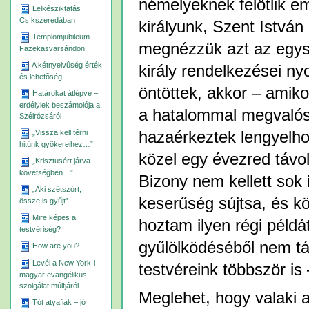
némelyeknek felötlik em
Lelkésziktatás
Csíkszeredában
királyunk, Szent István
Templomjubileum
megnézzük azt az egys
Fazekasvarsándon
A kétnyelvûség érték
király rendelkezései nyo
és lehetõség
öntöttek, akkor – amiko
Határokat átlépve –
erdélyiek beszámolója a
a hatalommal megvalósí
Szélrózsáról
„Vissza kell térni
hazaérkeztek lengyelhon
hitünk gyökereihez…”
közel egy évezred távol
„Krisztusért járva
követségben…”
Bizony nem kellett sok 
„Aki szétszórt,
keserűség sújtsa, és k
össze is gyűjt”
Mire képes a
hoztam ilyen régi péld
testvériség?
gyűlölködéséből nem tá
How are you?
Levél a New York-i
testvéreink többször is 
magyar evangélikus
szolgálat múltjáról
Meglehet, hogy valaki 
Tót atyafiak – jó