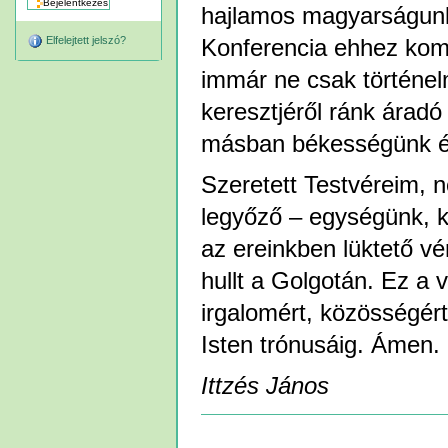
hajlamos magyarságunk
Elfelejtett jelszó?
Konferencia ehhez komo
immár ne csak történel
keresztjéről ránk áradó
másban békességünk é
Szeretett Testvéreim, n
legyőző – egységünk, 
az ereinkben lüktető v
hullt a Golgotán. Ez a v
irgalomért, közösségért
Isten trónusáig. Ámen.
Ittzés János
Dokumentummal
kapcsolatos