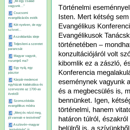
„Mi egy család
Történelmi eseménnyel
vagyunk…”
Csucsomi
Isten. Mert kétség sem
evangélizációs esték
Evangélikus Konferenci
Két nyelven, de egy
szívvel…
Evangélikusok Tanácsk
A szolidaritás ideje
történetében – mondhat
Teljesíteni a szeretet
parancsát
konzultációjáról volt s
Magyar vagyok,
rozumješ ma?
kibomlik ez a zászló, 
Egy nyáj, egy
Konferencia megalakulá
pásztor
Kárpát-medencei
eseménynek vagyunk a r
egyházak kialakulása és
és a megbecsülés is, mel
szervezete az 1700-as
évektől
bennünket. Igen, kétsé
Szomszédolás
evangélikus módra
történelmi, hanem vitat
„Menj és nézd meg,
határon túlról, északról
jól vannak-e testvéreid”
A szlovén–magyar
belülről is, a szívünk
„testvériség” új