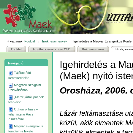
Személyes
Bekezdések
Tovább
eszközök
a
tartalomhoz
|
Ugrás
a
navigációhoz
→
→
Itt vagyunk:
Főoldal
Hírek, események
Igehirdetés a Magyar Evangélikus Konfere
Főoldal
A Luther-rózsa színei 2011
Dokumentumok
Hírek, ese
Igehirdetés a Ma
Navigáció
(Maek) nyitó iste
Tájékozódó
szomszédolás
Magyarul szolgálni
Orosháza, 2006. 
Szlovákiában
„Merre jártál, püspök
testvér?”
Otthonról haza –
Lázár feltámasztása ut
villáminterjú Rácz
Zsuzsával
közül, akik elmentek Má
Magyar evangélikus
közülük elmentek a fari
templom a fekete