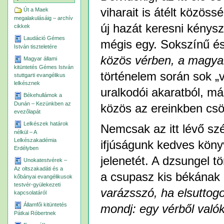
viharait is átélt közös
Út a Maek
megalakulásáig – archív
új hazát keresni kénysz
cikkek
Laudáció Gémes
mégis egy. Sokszínű és
István tiszteletére
közös vérben, a magya
Magyar állami
kitüntetés Gémes István
történelem során sok „
stuttgarti evangélikus
lelkésznek
uralkodói akaratból, má
Békehullámok a
Dunán – Kezünkben az
közös az ereinkben csö
evezőlapát
Lelkészek határok
Nemcsak az itt lévő sz
nélkül – A
Lelkészakadémia
ifjúságunk kedves köny
Erdélyben
jelenetét. A dzsungel t
Unokatestvérek –
Az oltszakadáti és a
a csupasz kis békának 
kőbányai evangélikusok
testvér-gyülekezeti
varázsszó, ha elsuttog
kapcsolatáról
Államfői kitüntetés
mondj: egy vérből való
Pátkai Róbertnek