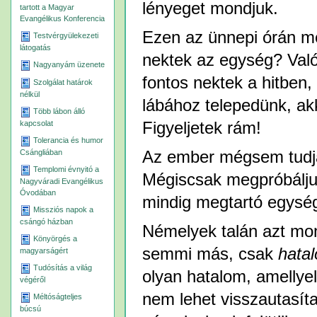
lényeget mondjuk.
tartott a Magyar
Evangélikus Konferencia
Ezen az ünnepi órán me
Testvérgyülekezeti
látogatás
nektek az egység? Val
Nagyanyám üzenete
fontos nektek a hitben
Szolgálat határok
nélkül
lábához telepedünk, akk
Több lábon álló
kapcsolat
Figyeljetek rám!
Tolerancia és humor
Csángliában
Az ember mégsem tudja 
Templomi évnyitó a
Mégiscsak megpróbálju
Nagyváradi Evangélikus
Óvodában
mindig megtartó egység
Missziós napok a
csángó házban
Némelyek talán azt mon
Könyörgés a
semmi más, csak
hata
magyarságért
Tudósítás a világ
olyan hatalom, amellye
végéről
nem lehet visszautasíta
Méltóságteljes
búcsú