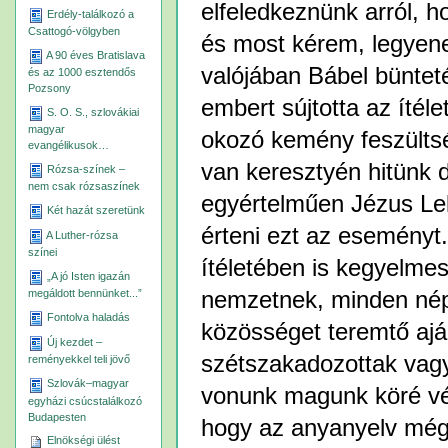
elfeledkeznünk arról, 
Erdély-találkozó a
Csattogó-völgyben
és most kérem, legyene
A 90 éves Bratislava
valójában Bábel büntet
és az 1000 esztendős
Pozsony
embert sújtotta az ítél
S. O. S., szlovákiai
magyar
okozó kemény feszültség
evangélikusok…
van keresztyén hitünk 
Rózsa-színek –
nem csak rózsaszínek
egyértelműen Jézus Lel
Két hazát szeretünk
érteni ezt az eseményt.
A Luther-rózsa
színei
ítéletében is kegyelm
„A jó Isten igazán
nemzetnek, minden nép
megáldott bennünket...”
Fontolva haladás
közösséget teremtő aján
Új kezdet –
szétszakadozottak vag
reményekkel teli jövő
Szlovák–magyar
vonunk magunk köré véde
egyházi csúcstalálkozó
Budapesten
hogy az anyanyelv még
Elnökségi ülést