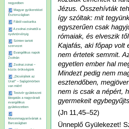
negyedben
Jézus. Összehívták teh
Magyar gyökerekkel
Észtországban
így szóltak: mit tegyün
Fából vaskarika
egyszerűen csak hagyju
A zsolnai zsinattól a
nyelvtörvényig
rómaiak, és elveszik től
Szinten tartott
Kajafás, aki főpap volt
szervezet
Evangélikus napok
nem értetek semmit. Az
Zsolnán
egyetlen ember hal me
Zsolnai zsinat –
közös örökségünk
Mindezt pedig nem mag
„Dicsérjétek az
esztendőben, megjövend
Urat!” – Sajógömörben
van miért!
nem is csak a népért, h
Testvér-gyülekezeti
látogatás a nagyváradi
gyermekeit egybegyűjts
evangélikus
gyülekezetben
(Jn 11,45–52)
Mosonmagyaróváriak a
Ünneplő Gyülekezet! Sz
Barcaságban