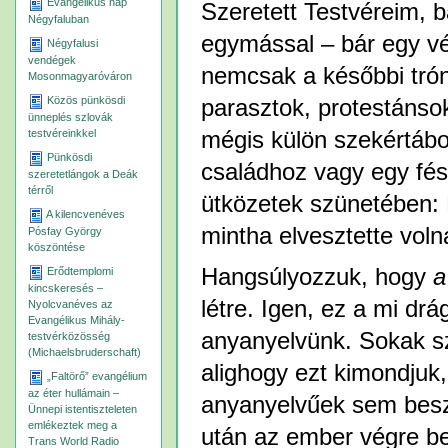
Evangélikus nap
Szeretett Testvéreim, 
Négyfaluban
egymással – bár egy v
Négyfalusi
vendégek
nemcsak a későbbi trón
Mosonmagyaróváron
Közös pünkösdi
parasztok, protestánsok
ünneplés szlovák
mégis külön szekértáb
testvéreinkkel
Pünkösdi
családhoz vagy egy fész
szeretetlángok a Deák
térről
ütközetek szünetében: 
A kilencvenéves
mintha elvesztette voln
Pósfay György
köszöntése
Hangsúlyozzuk, hogy
a
Erődtemplomi
kincskeresés –
létre. Igen, ez a mi dr
Nyolcvanéves az
Evangélikus Mihály-
anyanyelvünk. Sokak sz
testvérközösség
(Michaelsbruderschaft)
alighogy ezt kimondjuk
„Faltörő” evangélium
az éter hullámain –
anyanyelvűek sem beszé
Ünnepi istentiszteleten
emlékeztek meg a
után az ember végre bel
Trans World Radio