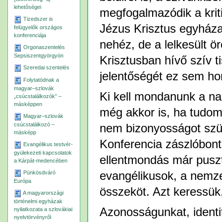
lehetőségei
megfogalmazódik a kriti
Tizedszer is
Jézus Krisztus egyháza
felügyelők országos
konferenciája
nehéz, de a lelkesült ö
Orgonaszentelés
Sepsiszentgyörgyön
Krisztusban hívő szív t
Szeredai szentelés
jelentőségét ez sem hom
Folytatódnak a
magyar–szlovák
Ki kell mondanunk a nag
„csúcstalálkozók” –
másképpen
még akkor is, ha tudo
Magyar–szlovák
csúcstalálkozó –
nem bizonyosságot szül
másképp
Konferencia zászlóbont
Evangélikus testvér-
gyülekezeti kapcsolatok
ellentmondás már puszt
a Kárpát-medencében
evangélikusok, a nemze
Pünkösdváró
Európa
összeköt. Azt keressük
A magyarországi
történelmi egyházak
Azonosságunkat, ident
nyilatkozata a szlovákiai
nyelvtörvényről