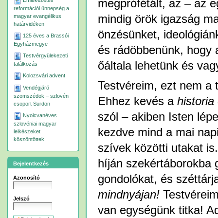
megprófétált, az – az 
Emlékezetes
reformációi ünnepség a
mindig örök igazság ma
magyar evangélikus
határvidéken
önzésünket, ideológiánk
125 éves a Brassói
Egyházmegye
és rádöbbenünk, hogy 
Testvérgyülekezeti
őáltala lehetünk és vag
találkozás
Kolozsvári advent
Testvéreim, ezt nem a 
Vendégjáró
szomszédok – szlovén
Ehhez kevés a
historia
csoport Surdon
szól – akiben Isten lépe
Nyolcvanéves
szlovéniai magyar
kezdve mind a mai napig
lelkészeket
köszöntöttek
szívek közötti utakat i
híján szekértáborokba
Bejelentkezés
gondolókat, és széttárj
Azonosító
mindnyájan!
Testvéreim
Jelszó
van egységünk titka! 