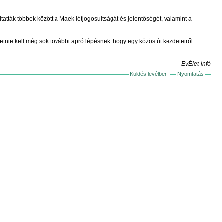
tták többek között a Maek létjogosultságát és jelentőségét, valamint a
etnie kell még sok további apró lépésnek, hogy egy közös út kezdeteiről
EvÉlet-infó
Küldés levélben
Nyomtatás