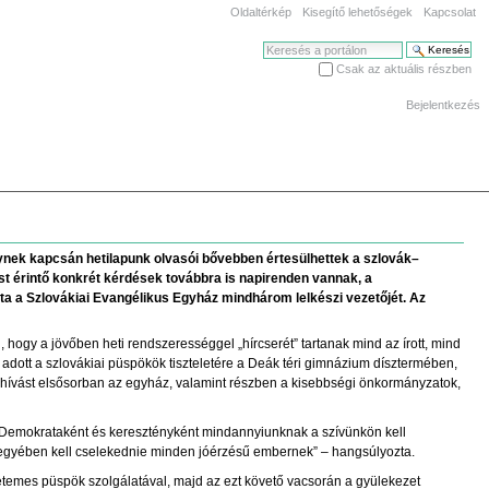
Oldaltérkép
Kisegítő lehetőségek
Kapcsolat
Keresés
Csak az aktuális részben
Haladó keresés
Bejelentkezés
nek kapcsán hetilapunk olvasói bővebben értesülhettek a szlovák–
st érintő konkrét kérdések továbbra is napirenden vannak, a
a a Szlovákiai Evangélikus Egyház mindhárom lelkészi vezetőjét. Az
 hogy a jövőben heti rendszerességgel „hírcserét” tartanak mind az írott, mind
adott a szlovákiai püspökök tiszteletére a Deák téri gimnázium dísztermében,
ghívást elsősorban az egyház, valamint részben a kisebbségi önkormányzatok,
„Demokrataként és keresztényként mindannyiunknak a szívünkön kell
t jegyében kell cselekednie minden jóérzésű embernek” – hangsúlyozta.
temes püspök szolgálatával, majd az ezt követő vacsorán a gyülekezet