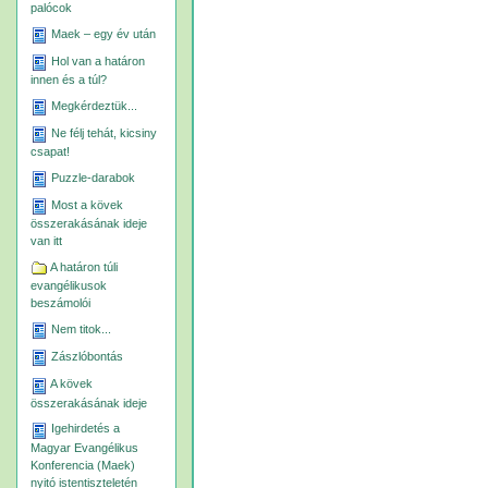
palócok
Maek – egy év után
Hol van a határon
innen és a túl?
Megkérdeztük...
Ne félj tehát, kicsiny
csapat!
Puzzle-darabok
Most a kövek
összerakásának ideje
van itt
A határon túli
evangélikusok
beszámolói
Nem titok...
Zászlóbontás
A kövek
összerakásának ideje
Igehirdetés a
Magyar Evangélikus
Konferencia (Maek)
nyitó istentiszteletén