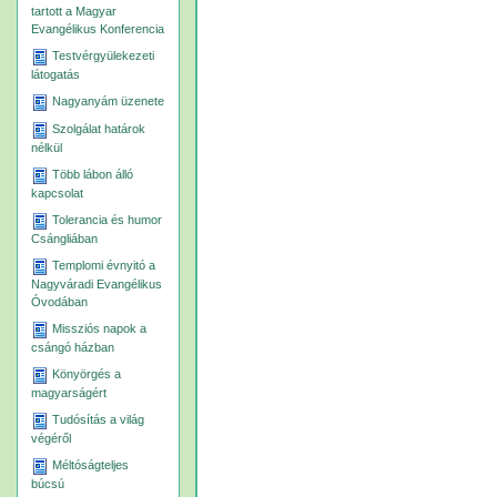
tartott a Magyar
Evangélikus Konferencia
Testvérgyülekezeti
látogatás
Nagyanyám üzenete
Szolgálat határok
nélkül
Több lábon álló
kapcsolat
Tolerancia és humor
Csángliában
Templomi évnyitó a
Nagyváradi Evangélikus
Óvodában
Missziós napok a
csángó házban
Könyörgés a
magyarságért
Tudósítás a világ
végéről
Méltóságteljes
búcsú