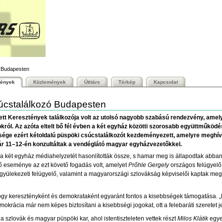
 Budapesten
mények
Közlemények
Útitárs
Térkép
Kapcsolat
úcstalálkozó Budapesten
t Keresztények találkozója volt az utolsó nagyobb szabású rendezvény, amely
ól. Az azóta eltelt bő fél évben a két egyház közötti szorosabb együttműködé
ge ezért kétoldalú püspöki csúcstalálkozót kezdeményezett, amelyre meghívt
uár 11–12-én konzultáltak a vendéglátó magyar egyházvezetőkkel.
n a két egyház médiahelyzetét hasonlították össze, s hamar meg is állapodtak abban,
 fő eseménye az ezt követő fogadás volt, amelyet
Prőhle Gergely
országos felügyelő 
 gyülekezeti felügyelő, valamint a magyarországi szlovákság képviselői kaptak me
ogy keresztényként és demokrataként egyaránt fontos a kisebbségek támogatása. 
mokrácia már nem képes biztosítani a kisebbségi jogokat, ott a felebaráti szerete
 a szlovák és magyar püspöki kar, ahol istentiszteleten vettek részt
Milos
Klátik
egye