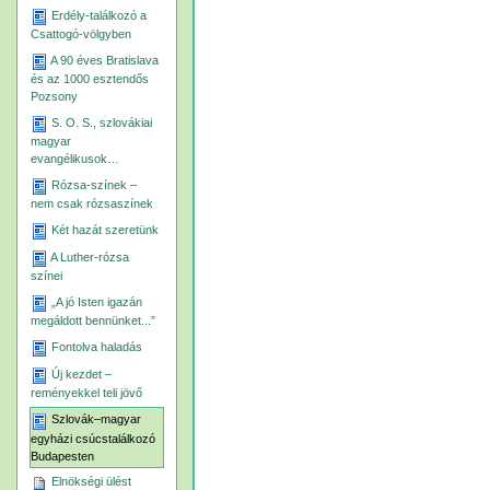
Erdély-találkozó a
Csattogó-völgyben
A 90 éves Bratislava
és az 1000 esztendős
Pozsony
S. O. S., szlovákiai
magyar
evangélikusok…
Rózsa-színek –
nem csak rózsaszínek
Két hazát szeretünk
A Luther-rózsa
színei
„A jó Isten igazán
megáldott bennünket...”
Fontolva haladás
Új kezdet –
reményekkel teli jövő
Szlovák–magyar
egyházi csúcstalálkozó
Budapesten
Elnökségi ülést