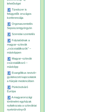
lehetőségei
Tizedszer is
felügyelők országos
konferenciája
Orgonaszentelés
Sepsiszentgyörgyön
Szeredai szentelés
Folytatódnak a
magyar–szlovák
„csúcstalálkozók” –
másképpen
Magyar–szlovák
csúcstalálkozó –
másképp
Evangélikus testvér-
gyülekezeti kapcsolatok
a Kárpát-medencében
Pünkösdváró
Európa
A magyarországi
történelmi egyházak
nyilatkozata a szlovákiai
nyelvtörvényről