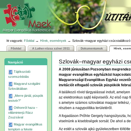
Személyes
Bekezdések
Tovább
eszközök
a
tartalomhoz
|
Ugrás
a
navigációhoz
→
→
Itt vagyunk:
Főoldal
Hírek, események
Szlovák–magyar egyházi csúcstalálkozó
Főoldal
A Luther-rózsa színei 2011
Dokumentumok
Hírek, ese
Szlovák–magyar egyházi cs
Navigáció
A 2008 júniusában Pozsonyban megrendezet
Tájékozódó
magyar evangélikus egyházközi kapcsolatokr
szomszédolás
Magyarországi Evangélikus Egyház vezetősé
Magyarul szolgálni
invitációt elfogadó szlovák püspökök febr
Szlovákiában
A találkozó rövid tárgyalással indult, amelye
„Merre jártál, püspök
az elektronikus sajtó képviselői. Az első nap
testvér?”
s amelyre számos szlovákiai magyar lelkész,
részben a nagypolitika területéről.
Otthonról haza –
villáminterjú Rácz
A fogadáson Prőhle Gergely hangsúlyozta, h
Zsuzsával
viselnünk a kisebbségek sorsát. De ahol a de
Magyar evangélikus
Az estét a szlovák ajkú gyülekezetben töltötte
templom a fekete