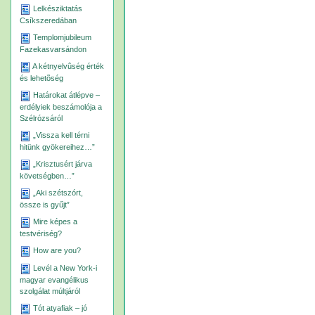
Lelkésziktatás
Csíkszeredában
Templomjubileum
Fazekasvarsándon
A kétnyelvûség érték
és lehetõség
Határokat átlépve –
erdélyiek beszámolója a
Szélrózsáról
„Vissza kell térni
hitünk gyökereihez…”
„Krisztusért járva
követségben…”
„Aki szétszórt,
össze is gyűjt”
Mire képes a
testvériség?
How are you?
Levél a New York-i
magyar evangélikus
szolgálat múltjáról
Tót atyafiak – jó