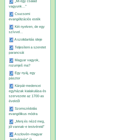
„Mi egy család
vagyunk…”
Csucsomi
evangélizációs esték
Két nyelven, de egy
szívvel…
A szolidaritás ideje
Teljesíteni a szeretet
parancsát
Magyar vagyok,
rozumješ ma?
Egy nyáj, egy
pásztor
Kárpát-medencei
egyházak kialakulása és
szervezete az 1700-as
évektől
Szomszédolás
evangélikus módra
„Menj és nézd meg,
jól vannak-e testvéreid”
A szlovén–magyar
„testvériség” új