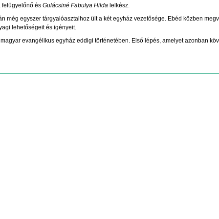
a
felügyelőnő és
Gulácsiné Fabulya Hilda
lelkész.
 még egyszer tárgyalóasztalhoz ült a két egyház vezetősége. Ebéd közben megvita
yagi lehetőségeit és igényeit.
a magyar evangélikus egyház eddigi történetében. Első lépés, amelyet azonban köv