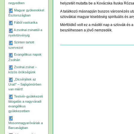
helyzetét mutatta be a Kovácska Iluska Rózs
negyedben
Magyar gyökerekkel
A találkozó másnapján buszos városnézés után
Észtországban
szlovákiai magyar kisebbség spirituális és an
Fából vaskarika
Mérföldkő volt ez a másfél nap a szlovák és 
A zsolnai zsinattól a
beszélhessen a jövő nemzedék.
nyelvtörvényig
Szinten tartott
Dokumentummal
szervezet
kapcsolatos
Evangélikus napok
tevékenységek
Zsolnán
Zsolnai zsinat –
közös örökségünk
„Dicsérjétek az
Urat!” – Sajógömörben
van miért!
Testvér-gyülekezeti
látogatás a nagyváradi
evangélikus
gyülekezetben
Mosonmagyaróváriak a
Barcaságban