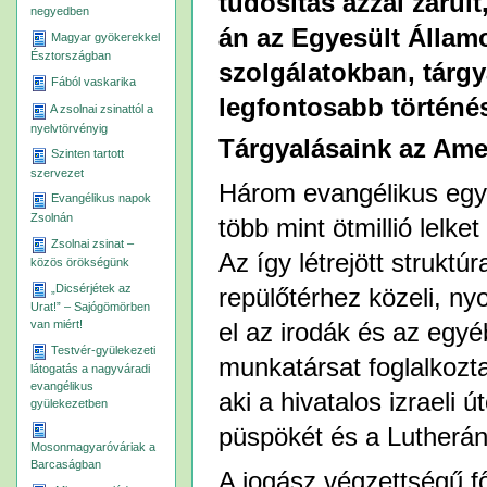
tudósítás azzal záru
negyedben
án az Egyesült Állam
Magyar gyökerekkel
Észtországban
szolgálatokban, tárg
Fából vaskarika
legfontosabb történé
A zsolnai zsinattól a
nyelvtörvényig
Tárgyalásaink az Ame
Szinten tartott
szervezet
Három evangélikus egy
Evangélikus napok
Zsolnán
több mint ötmillió lelk
Zsolnai zsinat –
Az így létrejött strukt
közös örökségünk
„Dicsérjétek az
repülőtérhez közeli, nyo
Urat!” – Sajógömörben
van miért!
el az irodák és az egyé
Testvér-gyülekezeti
munkatársat foglalkozta
látogatás a nagyváradi
evangélikus
aki a hivatalos izraeli 
gyülekezetben
püspökét és a Lutheránu
Mosonmagyaróváriak a
Barcaságban
A jogász végzettségű f