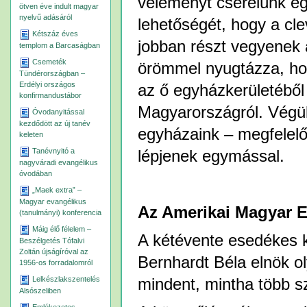
véleményt cserélünk eg
ötven éve indult magyar
nyelvű adásáról
lehetőségét, hogy a cl
Kétszáz éves
jobban részt vegyenek 
templom a Barcaságban
Csemeték
örömmel nyugtázza, ho
Tündérországban –
Erdélyi országos
az ő egyházkerületéből 
konfirmandustábor
Magyarországról. Végül
Óvodanyitással
kezdődött az új tanév
egyházaink – megfelelő
keleten
Tanévnyitó a
lépjenek egymással.
nagyváradi evangélikus
óvodában
„Maek extra” –
Magyar evangélikus
Az Amerikai Magyar E
(tanulmányi) konferencia
Máig élő félelem –
A kétévente esedékes k
Beszélgetés Tófalvi
Zoltán újságíróval az
Bernhardt Béla elnök ol
1956-os forradalomról
Lelkészlakszentelés
mindent, mintha több sz
Alsószeliben