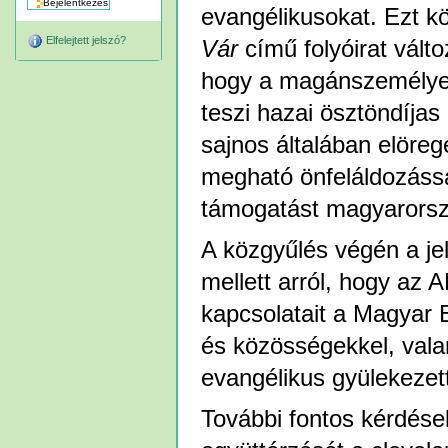
evangélikusokat. Ezt k
Elfelejtett jelszó?
Vár
című folyóirat változ
hogy a magánszemélyek 
teszi hazai ösztöndíjas 
sajnos általában elöre
megható önfeláldozássa
támogatást magyarország
A közgyűlés végén a je
mellett arról, hogy a
kapcsolatait a Magyar 
és közösségekkel, val
evangélikus gyülekezett
További fontos kérdése