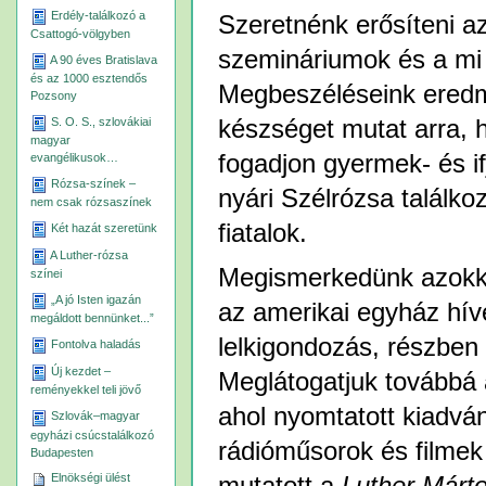
Erdély-találkozó a
Szeretnénk erősíteni a
Csattogó-völgyben
szemináriumok és a mi
A 90 éves Bratislava
és az 1000 esztendős
Megbeszéléseink eredm
Pozsony
készséget mutat arra, 
S. O. S., szlovákiai
magyar
fogadjon gyermek- és if
evangélikusok…
Rózsa-színek –
nyári Szélrózsa találko
nem csak rózsaszínek
fiatalok.
Két hazát szeretünk
A Luther-rózsa
Megismerkedünk azokka
színei
„A jó Isten igazán
az amerikai egyház híve
megáldott bennünket...”
lelkigondozás, részben 
Fontolva haladás
Új kezdet –
Meglátogatjuk továbbá 
reményekkel teli jövő
ahol nyomtatott kiadván
Szlovák–magyar
egyházi csúcstalálkozó
rádióműsorok és filmek
Budapesten
Elnökségi ülést
mutatott a
Luther Márt