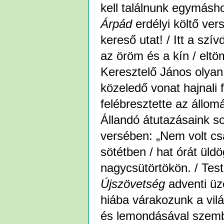
kell találnunk egymás
Árpád
erdélyi költő ver
kereső utat! / Itt a szí
az öröm és a kín / eltö
Keresztelő János olyan v
közeledő vonat hajnali 
felébresztette az állom
Állandó átutazásaink so
versében: „Nem volt csa
sötétben / hat órát üld
nagycsütörtökön. / Test
Újszövetség
adventi üz
hiába várakozunk a vil
és lemondásával szembe