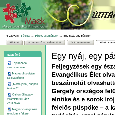
Személyes
Bekezdések
Tovább
eszközök
a
tartalomhoz
|
Ugrás
a
navigációhoz
→
→
Itt vagyunk:
Főoldal
Hírek, események
Egy nyáj, egy pásztor
Főoldal
A Luther-rózsa színei 2011
Dokumentumok
Hírek, ese
Egy nyáj, egy pá
Navigáció
Tájékozódó
Feljegyzések egy észa
szomszédolás
Evangélikus Élet olva
Magyarul szolgálni
Szlovákiában
beszámolót olvashatt
„Merre jártál, püspök
testvér?”
Gergely országos fel
Otthonról haza –
elnöke és e sorok ír
villáminterjú Rácz
Zsuzsával
felelős püspöke – a k
Magyar evangélikus
templom a fekete