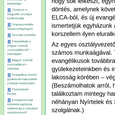
hogy sok lelkészt, egyh
lehetőségei
döntés, amelynek követ
Tizedszer is
felügyelők országos
ELCA-ból, és új evangé
konferenciája
ismertetjük egyházunk á
Orgonaszentelés
Sepsiszentgyörgyön
korszellem ilyen elural
Szeredai szentelés
Folytatódnak a
Az egyes osztályvezet
magyar–szlovák
„csúcstalálkozók” –
számos munkaágával. Tá
másképpen
evangélikusok továbbra
Magyar–szlovák
csúcstalálkozó –
gyülekezeteinkben és i
másképp
Evangélikus testvér-
lakosság körében – vég
gyülekezeti kapcsolatok
a Kárpát-medencében
(Beszámolhatok arról, 
Pünkösdváró
találkoztam mintegy ha
Európa
A magyarországi
néhányan Nyírtelek és 
történelmi egyházak
nyilatkozata a szlovákiai
szolgálnak.)
nyelvtörvényről