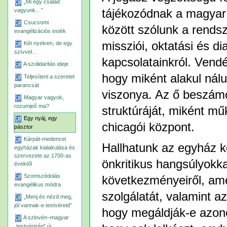
„Mi egy család
vagyunk…”
tájékozódnak a magyar 
Csucsomi
között szólunk a rendsz
evangélizációs esték
missziói, oktatási és d
Két nyelven, de egy
szívvel…
kapcsolatainkról. Vendé
A szolidaritás ideje
hogy miként alakul nál
Teljesíteni a szeretet
parancsát
viszonya. Az ő beszám
Magyar vagyok,
rozumješ ma?
struktúráját, miként mű
Egy nyáj, egy
chicagói központ.
pásztor
Kárpát-medencei
Hallhatunk az egyház kö
egyházak kialakulása és
szervezete az 1700-as
önkritikus hangsúlyokk
évektől
Szomszédolás
következményeiről, ame
evangélikus módra
szolgálatát, valamint 
„Menj és nézd meg,
jól vannak-e testvéreid”
hogy megáldják-e azon
A szlovén–magyar
„testvériség” új