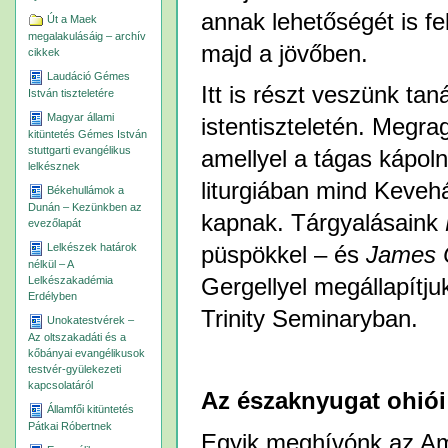
annak lehetőségét is fe
Út a Maek
megalakulásáig – archív
majd a jövőben.
cikkek
Laudáció Gémes
Itt is részt veszünk ta
István tiszteletére
Magyar állami
istentiszteletén. Megra
kitüntetés Gémes István
stuttgarti evangélikus
amellyel a tágas kápol
lelkésznek
liturgiában mind Kevehá
Békehullámok a
Dunán – Kezünkben az
kapnak. Tárgyalásaink
evezőlapát
Lelkészek határok
püspökkel – és
James
nélkül – A
Lelkészakadémia
Gergellyel megállapítj
Erdélyben
Trinity Seminaryban.
Unokatestvérek –
Az oltszakadáti és a
kőbányai evangélikusok
testvér-gyülekezeti
kapcsolatáról
Az északnyugat ohiói
Államfői kitüntetés
Pátkai Róbertnek
Egyik meghívónk az Am