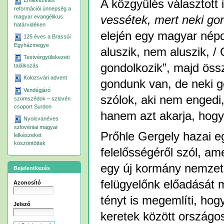
Emlékezetes
A közgyűlés választott 
reformációi ünnepség a
vessétek, mert neki gon
magyar evangélikus
határvidéken
elején egy magyar népd
125 éves a Brassói
Egyházmegye
aluszik, nem aluszik, /
Testvérgyülekezeti
gondolkozik”, majd öss
találkozás
Kolozsvári advent
gondunk van, de neki go
Vendégjáró
szólok, aki nem engedi,
szomszédok – szlovén
csoport Surdon
hanem azt akarja, hogy
Nyolcvanéves
szlovéniai magyar
Prőhle Gergely hazai e
lelkészeket
köszöntöttek
felelősségéről szól, a
egy új kormány nemzetpo
Bejelentkezés
felügyelőnk előadását 
Azonosító
tényt is megemlíti, hog
Jelszó
keretek között országo