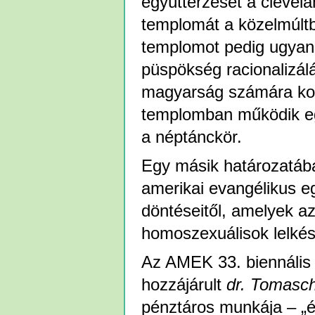
együttérzését a clevela
templomát a közelmúltb
templomot pedig ugyanc
püspökség racionalizál
magyarság számára komo
templomban működik egy
a néptánckör.
Egy másik határozatáb
amerikai evangélikus 
döntéseitől, amelyek 
homoszexuálisok lelkés
Az AMEK 33. biennális
hozzájárult
dr.
Tomasch
pénztáros munkája – „é