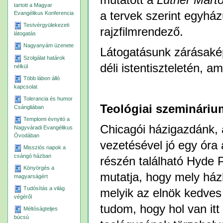
tartott a Magyar
a tervek szerint egyhá
Evangélikus Konferencia
Testvérgyülekezeti
rajzfilmrendező.
látogatás
Nagyanyám üzenete
Látogatásunk zárásaké
Szolgálat határok
déli istentiszteletén, 
nélkül
Több lábon álló
kapcsolat
Tolerancia és humor
Teológiai szeminári
Csángliában
Templomi évnyitó a
Chicagói házigazdánk, 
Nagyváradi Evangélikus
Óvodában
vezetésével jó egy óra 
Missziós napok a
csángó házban
részén található Hyde 
Könyörgés a
mutatja, hogy mely ház
magyarságért
Tudósítás a világ
melyik az elnök kedves 
végéről
tudom, hogy hol van it
Méltóságteljes
búcsú