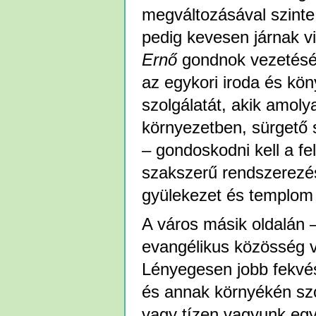
megváltozásával szinte
pedig kevesen járnak v
Ernő
gondnok vezetésév
az egykori iroda és k
szolgálatát, akik amol
környezetben, sürgető
– gondoskodni kell a f
szakszerű rendszerezés
gyülekezet és templom 
A város másik oldalán 
evangélikus közösség v
Lényegesen jobb fekvés
és annak környékén szol
vagy tízen vagyunk eg