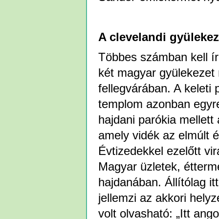
A clevelandi gyüleke
Többes számban kell ír
két magyar gyülekezet 
fellegvárában. A keleti
templom azonban egyre 
hajdani parókia mellett
amely vidék az elmúlt é
Évtizedekkel ezelőtt vi
Magyar üzletek, étterm
hajdanában. Állítólag it
jellemzi az akkori helyz
volt olvasható: „Itt ang