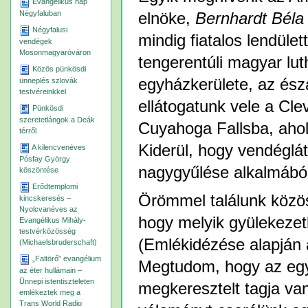
Evangélikus nap
Négyfaluban
elnöke,
Bernhardt Béla
Négyfalusi
mindig fiatalos lendüle
vendégek
Mosonmagyaróváron
tengerentúli magyar lut
Közös pünkösdi
egyházkerülete, az észa
ünneplés szlovák
testvéreinkkel
ellátogatunk vele a Cl
Pünkösdi
szeretetlángok a Deák
Cuyahoga Fallsba, aho
térről
Kiderül, hogy vendéglá
A kilencvenéves
Pósfay György
nagygyűlése alkalmábó
köszöntése
Erődtemplomi
Örömmel találunk közös 
kincskeresés –
Nyolcvanéves az
hogy melyik gyülekezetb
Evangélikus Mihály-
testvérközösség
(Emlékidézése alapján a
(Michaelsbruderschaft)
„Faltörő” evangélium
Megtudom, hogy az egy
az éter hullámain –
Ünnepi istentiszteleten
megkeresztelt tagja va
emlékeztek meg a
Trans World Radio