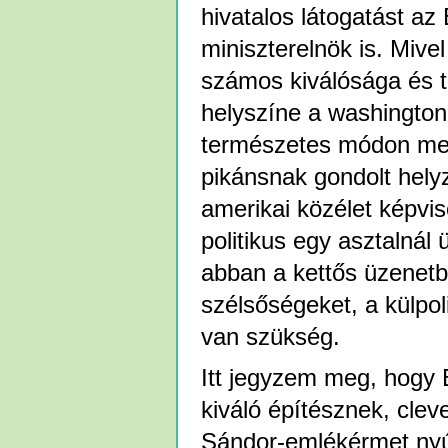
hivatalos látogatást a
miniszterelnök is. Mive
számos kiválósága és t
helyszíne a washington
természetes módon megh
pikánsnak gondolt hely
amerikai közélet képvis
politikus egy asztalnál 
abban a kettős üzenetbe
szélsőségeket, a külpol
van szükség.
Itt jegyzem meg, hogy B
kiváló építésznek, cle
Sándor-emlékérmet nyúj