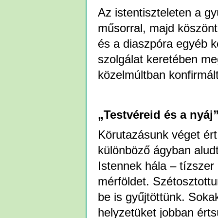
Az istentiszteleten a g
műsorral, majd köszön
és a diaszpóra egyéb k
szolgálat keretében me
közelmúltban konfirmál
„Testvéreid és a nyáj
Körutazásunk véget ért
különböző ágyban aludta
Istennek hála – tízszer
mérföldet. Szétosztott
be is gyűjtöttünk. Sok
helyzetüket jobban ért