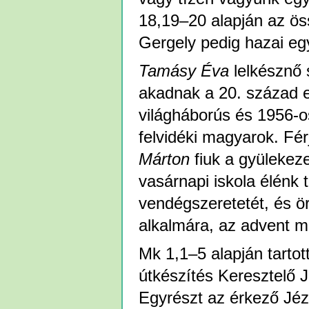
18,19–20 alapján az ös
Gergely pedig hazai eg
Tamásy Éva
lelkésznő s
akadnak a 20. század e
világháborús és 1956-os
felvidéki magyarok. Fér
Márton
fiuk a gyülekez
vasárnapi iskola élénk 
vendégszeretetét, és ö
alkalmára, az advent má
Mk 1,1–5 alapján tarto
útkészítés Keresztelő J
Egyrészt az érkező Jézu