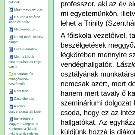
professzor, aki az év e
palócok
Maek – egy év után
mi egyetemünkön, illet
Hol van a határon
lehet a Trinity (Szenth
innen és a túl?
Megkérdeztük...
A főiskola vezetőivel, t
Ne félj tehát, kicsiny
csapat!
beszélgetések meggyőz
Puzzle-darabok
légkörében mennyire s
Most a kövek
összerakásának ideje
vendéghallgatóit.
László
van itt
osztályának munkatársa
A határon túli
evangélikusok
nemcsak azért, mert de
beszámolói
Nem titok...
hanem mert tavaly ő ka
Zászlóbontás
szemináriumi dolgozat k
A kövek
csoda, hogy ez az inté
összerakásának ideje
Igehirdetés a
hallgatókat. Az egyház
Magyar Evangélikus
Konferencia (Maek)
küldjünk hozzá is diákot
nyitó istentiszteletén