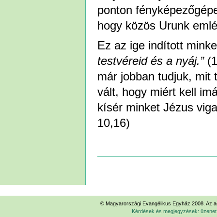
ponton fényképezőgépem
hogy közös Urunk em
Ez az ige indított mink
testvéreid és a nyáj.”
(
már jobban tudjuk, mit
vált, hogy miért kell
kísér minket Jézus vig
10,16)
Dokumentummal
kapcsolatos
tevékenységek
© Magyarországi Evangélikus Egyház 2008. Az ad
Kérdések és megjegyzések: üzene