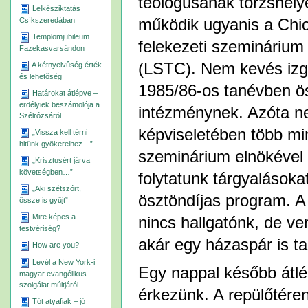
teológusának törzshely
Lelkésziktatás
Csíkszeredában
működik ugyanis a Chi
Templomjubileum
felekezeti szeminárium 
Fazekasvarsándon
(LSTC). Nem kevés izg
A kétnyelvûség érték
és lehetõség
1985/86-os tanévben ös
Határokat átlépve –
erdélyiek beszámolója a
intézménynek. Azóta ne
Szélrózsáról
képviseletében több min
„Vissza kell térni
hitünk gyökereihez…”
szeminárium elnökével 
„Krisztusért járva
követségben…”
folytatunk tárgyalásoka
„Aki szétszórt,
ösztöndíjas program. A
össze is gyűjt”
Mire képes a
nincs hallgatónk, de ve
testvériség?
akár egy házaspár is t
How are you?
Levél a New York-i
Egy nappal később átlép
magyar evangélikus
szolgálat múltjáról
érkezünk. A repülőtéren
Tót atyafiak – jó