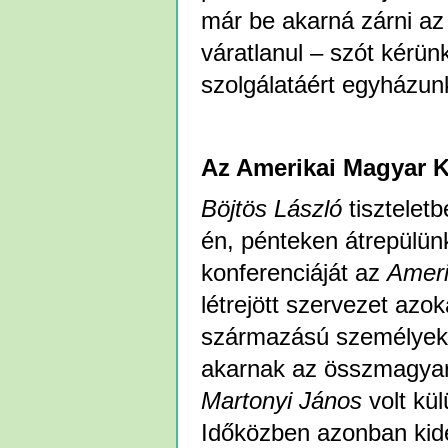
már be akarná zárni az
váratlanul – szót kérü
szolgálatáért egyházun
Az Amerikai Magyar 
Böjtös László
tisztelet
én, pénteken átrepülünk
konferenciáját az
Ameri
létrejött szervezet azo
származású személyeket
akarnak az összmagyars
Martonyi János
volt kü
Időközben azonban kid