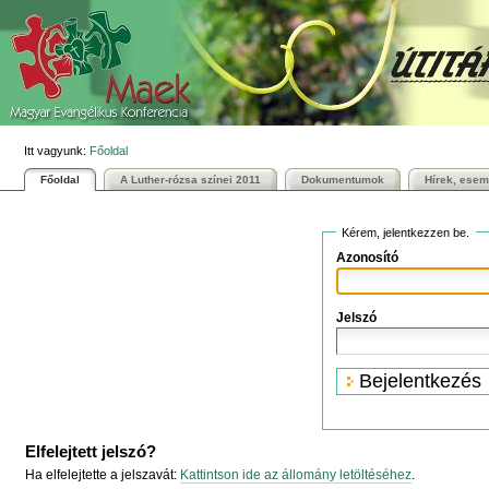
Személyes
Bekezdések
Tovább
eszközök
a
tartalomhoz
|
Ugrás
a
navigációhoz
Itt vagyunk:
Főoldal
Főoldal
A Luther-rózsa színei 2011
Dokumentumok
Hírek, ese
Kérem, jelentkezzen be.
Azonosító
Jelszó
Elfelejtett jelszó?
Ha elfelejtette a jelszavát:
Kattintson ide az állomány letöltéséhez
.