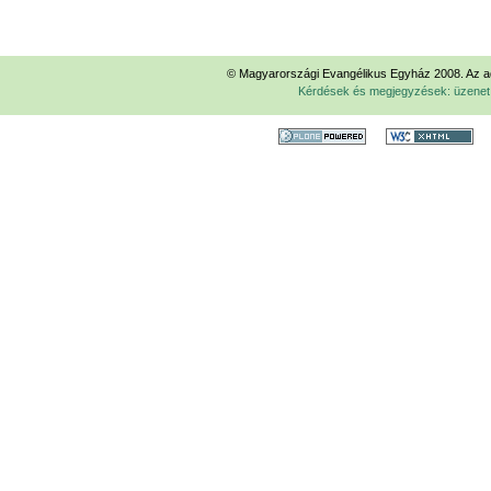
© Magyarországi Evangélikus Egyház 2008. Az ad
Kérdések és megjegyzések: üzene