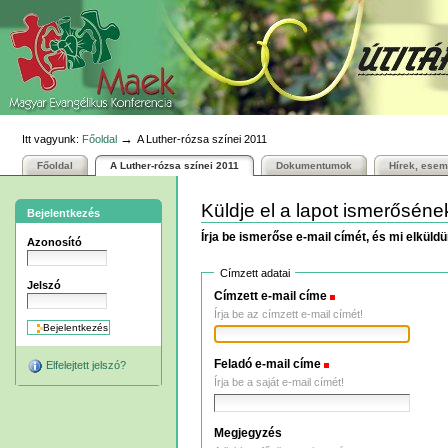
Személyes
Bekezdések
Tovább
eszközök
a
tartalomhoz
|
Ugrás
a
navigációhoz
→
Itt vagyunk:
Főoldal
A Luther-rózsa színei 2011
Főoldal
A Luther-rózsa színei 2011
Dokumentumok
Hírek, ese
Küldje el a lapot ismerőséne
Bejelentkezés
Írja be ismerőse e-mail címét, és mi elküld
Azonosító
Címzett adatai
Jelszó
Címzett e-mail címe
(Szükséges)
Írja be az címzett e-mail címét!
Feladó e-mail címe
(Szükséges)
Elfelejtett jelszó?
Írja be a saját e-mail címét!
Megjegyzés